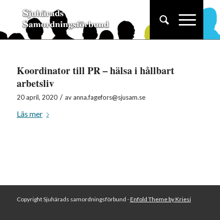
Koordinator till PR – hälsa i hållbart
arbetsliv
/
20 april, 2020
av
anna.fagefors@sjusam.se
Läs mer
Copyright Sjuhärads samordningsförbund -
Enfold Theme by Kriesi