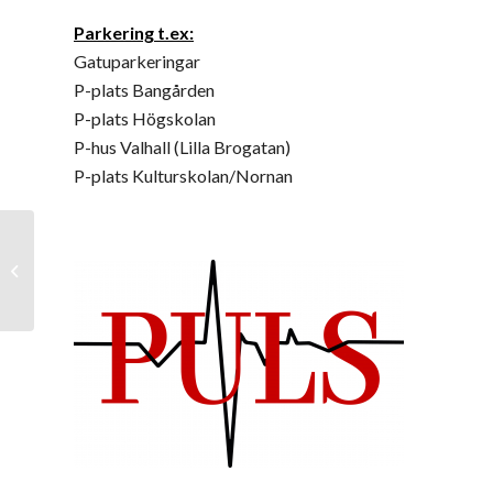
Parkering t.ex:
Gatuparkeringar
P-plats Bangården
P-plats Högskolan
P-hus Valhall (Lilla Brogatan)
P-plats Kulturskolan/Nornan
Höstens datum för
Handledarutbildningar