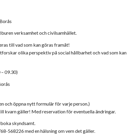
 Borås
idéburen verksamhet och civilsamhället.
eras till vad som kan göras framåt!
 utforskar olika perspektiv på social hållbarhet och vad som kan
 – 09.30)
Borås
en och öppna nytt formulär för varje person.)
ill kvarn gäller! Med reservation för eventuella ändringar.
 avboka skyndsamt.
768-568226 med en hälsning om vem det gäller.