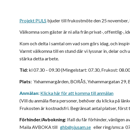
Projekt PULS
bjuder till frukostmöte den 25 november,
Välkomna som gäster är ni alla från privat-, offentlig-, 
Kom och delta i samtal om vad som görs idag, och inspir
Varmt välkomna till en stund där vi lyssnar in, delar och
stärka detta arbete.
Tid:
kl 07.30 – 09.30 (Mingelstart: 07.30, Frukost: 08.00
Plats:
Yxhammargården, BORÅS, Yxhammargatan 29, 
Anmälan:
Klicka här för att komma till anmälan
(Vill du anmäla flera personer, behöver du klicka på länk
Frukosten är kostnadsfri. Begränsat antal platser, först t
Förhinder/Avbokning:
Ifall du får förhinder, vänligen
Maila AVBOKA till
ghb@sjusam.se
eller ring/sms:a 0